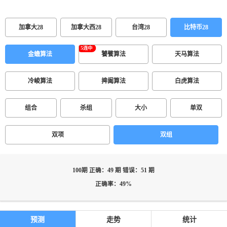
加拿大28
加拿大西28
台湾28
比特币28
金蟾算法
饕餮算法
天马算法
冷峻算法
捭阖算法
白虎算法
组合
杀组
大小
单双
双项
双组
100期 正确：49 期 错误：51 期
正确率：49%
预测
走势
统计