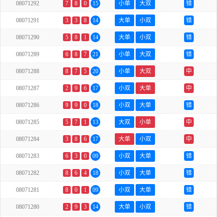
08071292
7
8
0
15
小单
大双
错
08071291
3
3
8
14
大单
小双
错
08071290
5
8
1
14
大单
小双
错
08071289
6
8
7
21
小单
大双
错
08071288
8
7
5
20
小单
大双
中
08071287
2
9
6
17
小双
大单
中
08071286
9
9
0
18
小双
大单
错
08071285
5
7
1
13
大双
小单
中
08071284
3
8
6
17
大单
小双
中
08071283
6
3
0
09
小双
大单
错
08071282
8
6
4
18
小双
大单
错
08071281
8
0
1
09
小双
大单
错
08071280
2
9
3
14
大单
小双
错