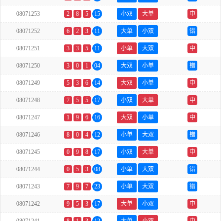
08071253
2
8
5
15
小双
大单
中
08071252
6
2
3
11
大单
小双
错
08071251
3
3
5
11
小单
大双
中
08071250
3
0
1
04
大双
小单
错
08071249
5
3
6
14
大双
小单
中
08071248
7
5
5
17
小双
大单
中
08071247
1
9
6
16
大双
小单
中
08071246
8
0
4
12
小单
大双
错
08071245
0
9
8
17
小双
大单
中
08071244
0
5
3
08
小单
大双
错
08071243
7
9
7
23
小单
大双
错
08071242
9
5
3
17
大单
小双
中