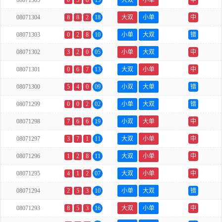
08071305
0
5
8
13
大双
小单
中
08071304
8
8
2
18
大双
小单
中
08071303
0
2
8
10
小单
大双
错
08071302
3
2
0
05
小单
大双
中
08071301
0
6
7
13
大双
小单
中
08071300
5
4
0
09
小双
大单
错
08071299
0
0
2
02
小单
大双
错
08071298
7
6
6
19
小双
大单
中
08071297
3
7
1
11
大双
小单
中
08071296
1
2
8
11
大双
小单
中
08071295
4
1
2
07
大双
小单
中
08071294
2
5
3
10
小单
大双
错
08071293
8
5
3
16
大双
小单
中