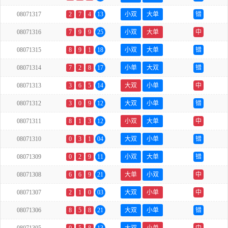
08071317
2
7
4
13
小双
大单
错
08071316
7
9
9
25
小双
大单
中
08071315
8
9
1
18
小双
大单
错
08071314
7
2
8
17
小单
大双
错
08071313
3
6
5
14
大双
小单
中
08071312
3
0
9
12
大双
小单
错
08071311
8
1
3
12
小双
大单
中
08071310
0
3
1
04
大双
小单
错
08071309
0
2
9
11
小双
大单
错
08071308
6
6
9
21
大单
小双
中
08071307
2
1
0
03
大双
小单
中
08071306
8
5
8
21
大双
小单
错