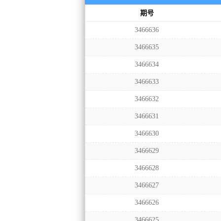
期号
3466636
3466635
3466634
3466633
3466632
3466631
3466630
3466629
3466628
3466627
3466626
3466625