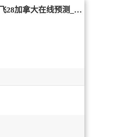
易记网址:28yc.com-加拿大PC预测网-加拿大pc在线预测结果|飞飞28加拿大在线预测_专注研究加拿大预测!