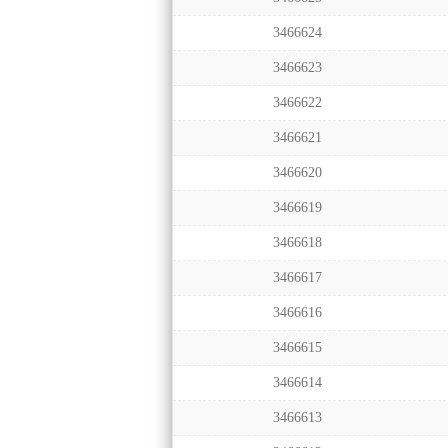
3466624
3466623
3466622
3466621
3466620
3466619
3466618
3466617
3466616
3466615
3466614
3466613