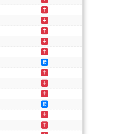
中
中
中
中
中
错
中
中
中
错
中
中