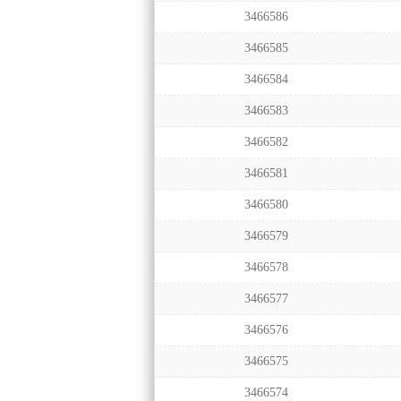
3466586
3466585
3466584
3466583
3466582
3466581
3466580
3466579
3466578
3466577
3466576
3466575
3466574