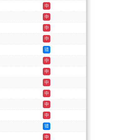
中
中
中
中
错
中
中
中
中
中
中
错
中