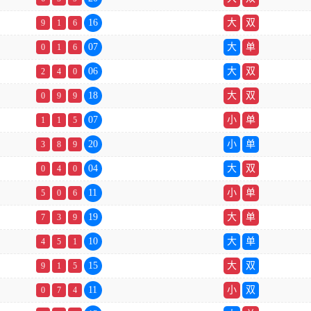
16
大
双
9
1
6
07
大
单
0
1
6
06
大
双
2
4
0
18
大
双
0
9
9
07
小
单
1
1
5
20
小
单
3
8
9
04
大
双
0
4
0
11
小
单
5
0
6
19
大
单
7
3
9
10
大
单
4
5
1
15
大
双
9
1
5
11
小
双
0
7
4