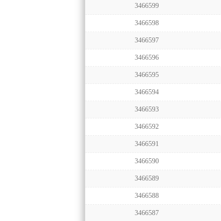
3466599
3466598
3466597
3466596
3466595
3466594
3466593
3466592
3466591
3466590
3466589
3466588
3466587