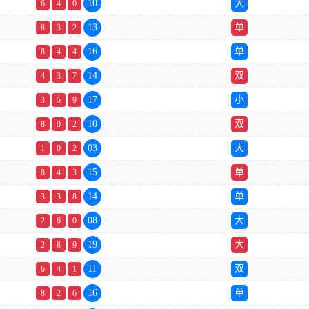
10
大
6
4
0
13
单
8
3
2
16
单
8
4
4
14
双
4
3
7
17
小
3
5
9
10
双
8
0
2
03
大
1
0
2
15
单
8
4
3
14
单
3
3
8
08
大
2
6
0
19
大
2
8
9
11
双
6
4
1
16
单
8
2
6