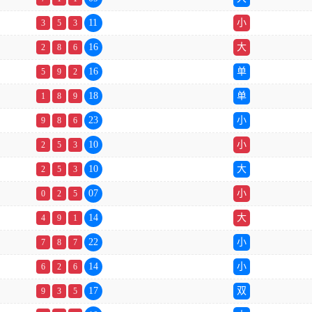
11
小
3
5
3
16
大
2
8
6
16
单
5
9
2
18
单
1
8
9
23
小
9
8
6
10
小
2
5
3
10
大
2
5
3
07
小
0
2
5
14
大
4
9
1
22
小
7
8
7
14
小
6
2
6
17
双
9
3
5