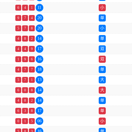
11
小
6
4
1
20
单
9
7
4
20
小
5
7
8
14
单
4
8
2
17
双
4
4
9
16
双
1
9
6
18
单
4
7
7
13
大
5
7
1
14
大
6
0
8
14
单
4
8
2
17
单
6
3
8
06
小
0
1
5
16
单
5
8
3