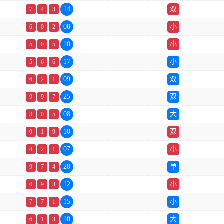
14
双
7
4
3
08
小
6
0
2
10
小
5
0
5
17
小
5
6
6
09
双
6
2
1
25
双
9
9
7
08
大
3
0
5
10
双
0
1
9
07
小
4
2
1
20
单
9
7
4
12
小
0
9
3
15
小
7
7
1
10
大
6
1
3