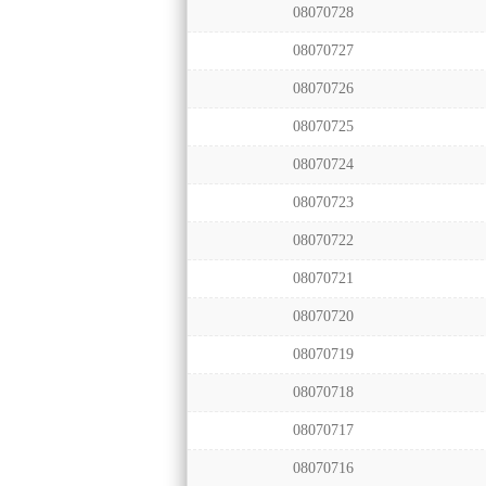
08070728
08070727
08070726
08070725
08070724
08070723
08070722
08070721
08070720
08070719
08070718
08070717
08070716