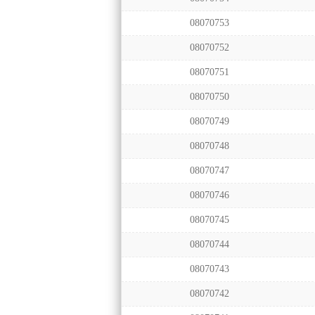
08070753
08070752
08070751
08070750
08070749
08070748
08070747
08070746
08070745
08070744
08070743
08070742