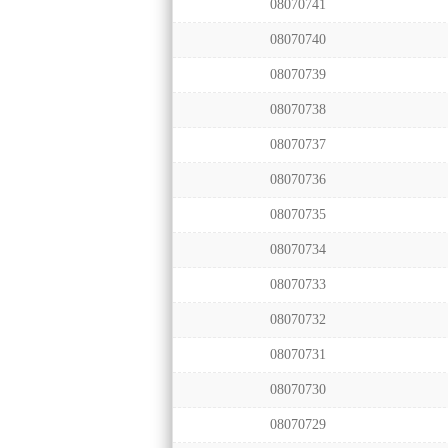
08070741
08070740
08070739
08070738
08070737
08070736
08070735
08070734
08070733
08070732
08070731
08070730
08070729