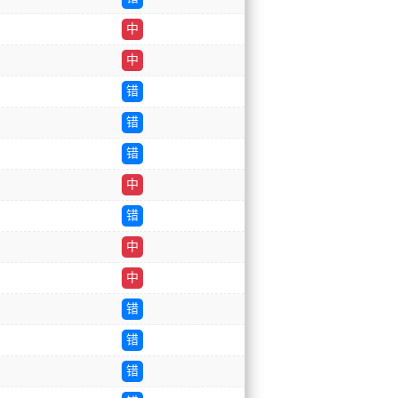
中
中
错
错
错
中
错
中
中
错
错
错