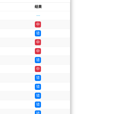
结果
---
中
错
中
中
错
中
错
错
错
错
错