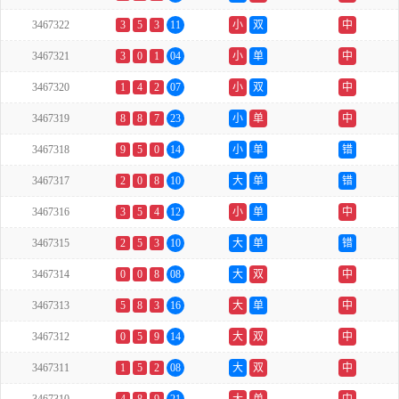
3467322
3
5
3
11
小
双
中
3467321
3
0
1
04
小
单
中
3467320
1
4
2
07
小
双
中
3467319
8
8
7
23
小
单
中
3467318
9
5
0
14
小
单
错
3467317
2
0
8
10
大
单
错
3467316
3
5
4
12
小
单
中
3467315
2
5
3
10
大
单
错
3467314
0
0
8
08
大
双
中
3467313
5
8
3
16
大
单
中
3467312
0
5
9
14
大
双
中
3467311
1
5
2
08
大
双
中