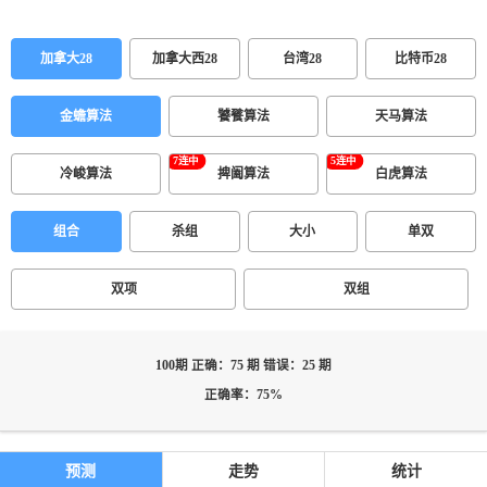
加拿大28
加拿大西28
台湾28
比特币28
金蟾算法
饕餮算法
天马算法
冷峻算法
捭阖算法
白虎算法
组合
杀组
大小
单双
双项
双组
100期 正确：75 期 错误：25 期
正确率：75%
预测
走势
统计