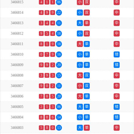
3466815
4
1
1
06
小
双
中
3466814
4
9
9
22
小
双
中
3466813
3
4
4
11
大
单
中
3466812
9
5
4
18
小
双
中
3466811
8
1
9
18
大
单
中
3466810
0
7
9
16
小
单
错
3466809
9
9
2
20
小
单
错
3466808
3
9
3
15
大
双
中
3466807
9
0
2
11
小
双
中
3466806
7
8
5
20
大
单
中
3466805
2
1
3
06
大
单
错
3466804
8
0
6
14
小
单
错
3466803
5
8
0
13
大
单
中