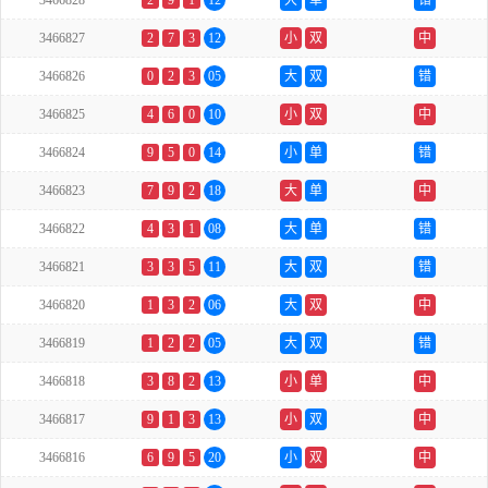
3466828
2
9
1
12
大
单
错
3466827
2
7
3
12
小
双
中
3466826
0
2
3
05
大
双
错
3466825
4
6
0
10
小
双
中
3466824
9
5
0
14
小
单
错
3466823
7
9
2
18
大
单
中
3466822
4
3
1
08
大
单
错
3466821
3
3
5
11
大
双
错
3466820
1
3
2
06
大
双
中
3466819
1
2
2
05
大
双
错
3466818
3
8
2
13
小
单
中
3466817
9
1
3
13
小
双
中
3466816
6
9
5
20
小
双
中