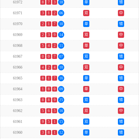
61972
8
7
3
18
单
错
61971
3
1
2
06
双
中
61970
2
1
7
10
单
错
61969
2
3
9
14
双
中
61968
5
4
2
11
单
中
61967
0
0
7
07
双
错
61966
4
2
4
10
双
中
61965
8
1
7
16
单
错
61964
1
8
0
09
单
中
61963
8
8
9
25
双
错
61962
5
6
5
16
双
中
61961
9
5
1
15
双
错
61960
3
8
1
12
单
错