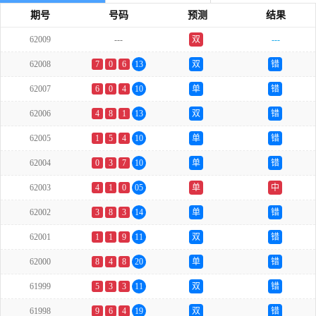
期号
号码
预测
结果
62009
---
双
---
62008
7
0
6
13
双
错
62007
6
0
4
10
单
错
62006
4
8
1
13
双
错
62005
1
5
4
10
单
错
62004
0
3
7
10
单
错
62003
4
1
0
05
单
中
62002
3
8
3
14
单
错
62001
1
1
9
11
双
错
62000
8
4
8
20
单
错
61999
5
3
3
11
双
错
61998
9
6
4
19
双
错