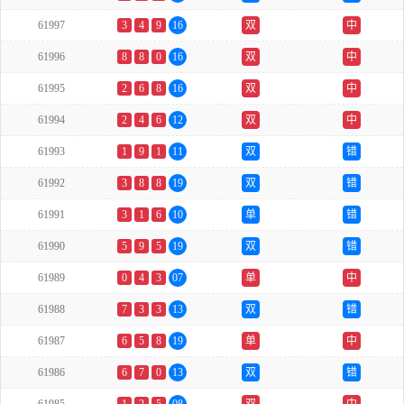
61997
3
4
9
16
双
中
61996
8
8
0
16
双
中
61995
2
6
8
16
双
中
61994
2
4
6
12
双
中
61993
1
9
1
11
双
错
61992
3
8
8
19
双
错
61991
3
1
6
10
单
错
61990
5
9
5
19
双
错
61989
0
4
3
07
单
中
61988
7
3
3
13
双
错
61987
6
5
8
19
单
中
61986
6
7
0
13
双
错