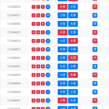
115044058
7
7
1
15
大单
小双
中
115044057
1
1
7
09
小双
大单
错
115044056
5
1
8
14
小双
大单
错
115044055
6
4
2
12
小双
大单
中
115044054
8
7
6
21
小双
大单
中
115044053
6
6
8
20
大单
小双
错
115044052
7
2
7
16
小单
大双
中
115044051
0
4
0
04
大双
小单
错
115044050
6
3
6
15
小双
大单
中
115044049
6
3
2
11
大单
小双
错
115044048
3
6
4
13
大单
小双
错
115044047
8
4
0
12
小双
大单
中