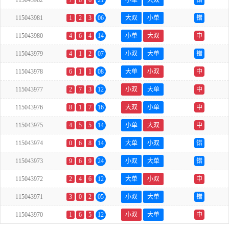
115043982
7
8
6
21
小单
大双
错
115043981
1
2
3
06
大双
小单
错
115043980
4
6
4
14
小单
大双
中
115043979
4
1
2
07
小双
大单
错
115043978
6
1
1
08
大单
小双
中
115043977
2
7
3
12
小双
大单
中
115043976
8
1
7
16
大双
小单
中
115043975
4
5
5
14
小单
大双
中
115043974
0
6
8
14
大单
小双
错
115043973
9
6
9
24
小双
大单
错
115043972
2
4
6
12
大单
小双
中
115043971
3
0
2
05
小双
大单
错
115043970
1
6
5
12
小双
大单
中