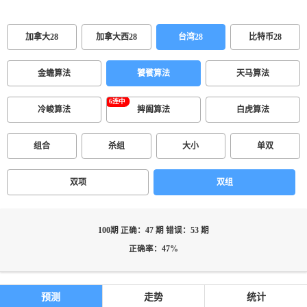
加拿大28
加拿大西28
台湾28
比特币28
金蟾算法
饕餮算法
天马算法
冷峻算法
捭阖算法
白虎算法
组合
杀组
大小
单双
双项
双组
100期 正确：47 期 错误：53 期
正确率：47%
预测
走势
统计