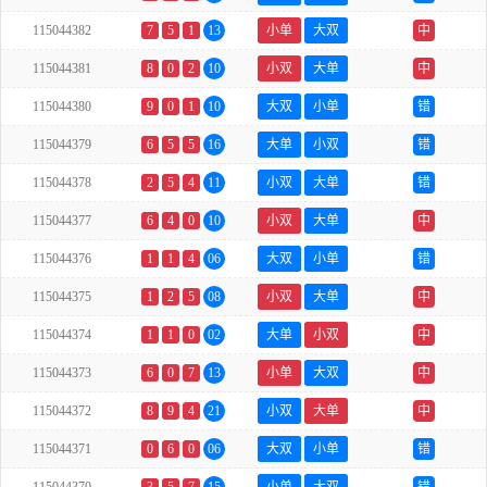
115044382
7
5
1
13
小单
大双
中
115044381
8
0
2
10
小双
大单
中
115044380
9
0
1
10
大双
小单
错
115044379
6
5
5
16
大单
小双
错
115044378
2
5
4
11
小双
大单
错
115044377
6
4
0
10
小双
大单
中
115044376
1
1
4
06
大双
小单
错
115044375
1
2
5
08
小双
大单
中
115044374
1
1
0
02
大单
小双
中
115044373
6
0
7
13
小单
大双
中
115044372
8
9
4
21
小双
大单
中
115044371
0
6
0
06
大双
小单
错