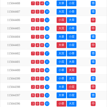
115044408
7
5
4
16
大单
小双
错
115044407
4
3
3
10
大双
小单
错
115044406
0
5
7
12
小双
大单
中
115044405
9
6
1
16
大双
小单
中
115044404
7
2
0
09
大单
小双
错
115044403
7
4
8
19
大单
小双
中
115044402
7
3
7
17
大双
小单
错
115044401
0
3
8
11
小双
大单
错
115044400
2
8
6
16
小单
大双
中
115044399
5
0
1
06
小单
大双
错
115044398
2
8
2
12
大单
小双
中
115044397
9
1
3
13
大单
小双
错
115044396
3
0
0
03
小单
大双
中