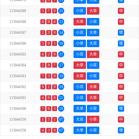
115044370
3
5
7
15
小单
大双
错
115044369
5
7
9
21
小双
大单
中
115044368
8
9
6
23
大单
小双
中
115044367
2
3
9
14
小双
大单
错
115044366
5
9
5
19
小单
大双
错
115044365
6
2
9
17
小双
大单
中
115044364
2
8
7
17
大单
小双
中
115044363
7
3
9
19
大单
小双
中
115044362
9
1
9
19
小双
大单
中
115044361
4
9
8
21
小双
大单
中
115044360
7
8
3
18
大单
小双
错
115044359
1
5
1
07
大双
小单
中
115044358
4
3
0
07
大单
小双
错