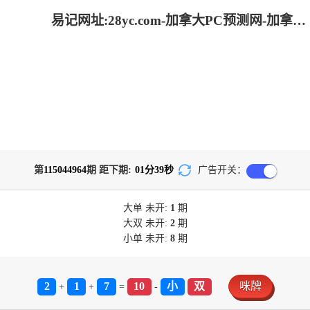
易记网址:28yc.com-加拿大PC预测网-加拿大pc在线预测结果|飞飞28加拿大在线预测_专注研究加拿大预测!
第
115044964
期 距下期:
01
分
39
秒
广告开关：
大单
未开:
1
期
大双
未开:
2
期
小单
未开:
8
期
2
1
7
10
小
双
咪牌
+
+
=
-