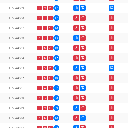
115044889
2
9
6
17
小
双
错
115044888
8
7
2
17
大
单
中
115044887
2
7
9
18
大
双
中
115044886
6
2
7
15
小
单
中
115044885
0
8
8
16
大
双
中
115044884
6
6
0
12
小
双
中
115044883
0
5
6
11
大
双
错
115044882
2
8
0
10
小
双
中
115044881
0
4
3
07
小
双
中
115044880
3
3
2
08
小
双
中
115044879
0
9
0
09
大
单
中
115044878
5
6
7
18
大
单
中