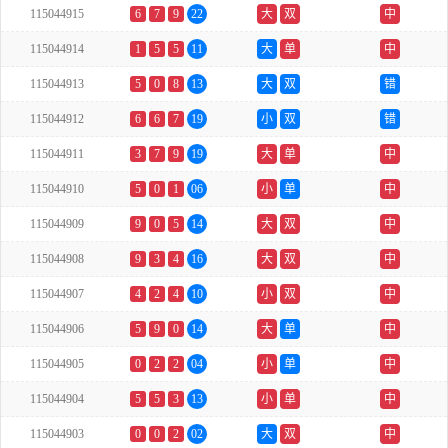
115044915
6
7
9
22
大
双
中
115044914
1
5
5
11
大
单
中
115044913
5
0
8
13
大
双
错
115044912
6
6
7
19
小
双
错
115044911
3
7
9
19
大
单
中
115044910
5
0
1
06
小
单
中
115044909
9
0
5
14
大
双
中
115044908
9
3
4
16
大
双
中
115044907
4
2
4
10
小
双
中
115044906
5
9
0
14
大
单
中
115044905
0
2
2
04
小
单
中
115044904
5
5
3
13
小
单
中
115044903
0
0
2
02
大
双
中