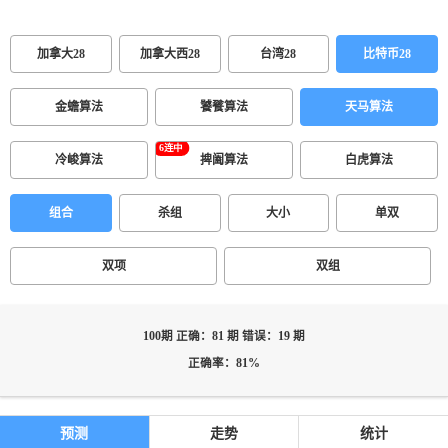
加拿大28
加拿大西28
台湾28
比特币28
金蟾算法
饕餮算法
天马算法
冷峻算法
捭阖算法
白虎算法
组合
杀组
大小
单双
双项
双组
100期 正确：81 期 错误：19 期
正确率：81%
预测
走势
统计