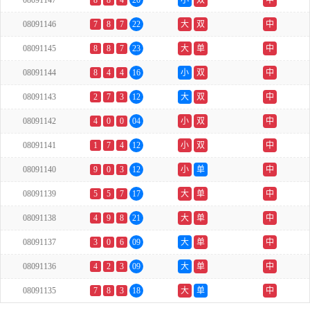
08091147
8
8
4
20
小
双
中
08091146
7
8
7
22
大
双
中
08091145
8
8
7
23
大
单
中
08091144
8
4
4
16
小
双
中
08091143
2
7
3
12
大
双
中
08091142
4
0
0
04
小
双
中
08091141
1
7
4
12
小
双
中
08091140
9
0
3
12
小
单
中
08091139
5
5
7
17
大
单
中
08091138
4
9
8
21
大
单
中
08091137
3
0
6
09
大
单
中
08091136
4
2
3
09
大
单
中
08091135
7
8
3
18
大
单
中