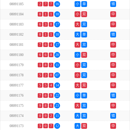
08091185
2
7
7
16
小
单
错
08091184
8
1
1
10
小
双
中
08091183
6
3
8
17
大
双
中
08091182
8
1
1
10
大
单
错
08091181
7
6
4
17
大
双
中
08091180
6
6
8
20
小
双
中
08091179
1
8
2
11
小
双
中
08091178
5
2
0
07
小
双
中
08091177
5
5
4
14
大
双
中
08091176
7
6
9
22
小
单
错
08091175
9
8
6
23
大
双
中
08091174
0
9
2
11
大
双
错
08091173
5
0
7
12
大
双
中