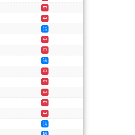
中
中
错
中
中
错
中
中
中
中
中
错
错