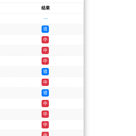
结果
---
错
中
中
中
错
中
错
中
中
中
中