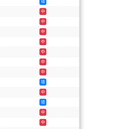
错
中
中
中
中
中
中
中
错
中
错
中
中