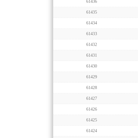
61436
61435
61434
61433
61432
61431
61430
61429
61428
61427
61426
61425
61424