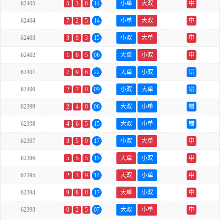
62405
5
3
6
14
小单
大双
中
62404
7
2
5
14
小单
大双
中
62403
3
9
3
15
小双
大单
中
62402
1
0
5
06
大单
小双
中
62401
7
9
6
22
大单
小双
错
62400
2
7
0
09
小双
大单
错
62399
2
4
0
06
大双
小单
错
62398
4
6
5
15
大双
小单
错
62397
3
5
9
17
小双
大单
中
62396
5
5
5
15
大单
小双
中
62395
2
3
9
14
大双
小单
中
62394
9
8
0
17
大单
小双
中
62393
0
2
5
07
大双
小单
中