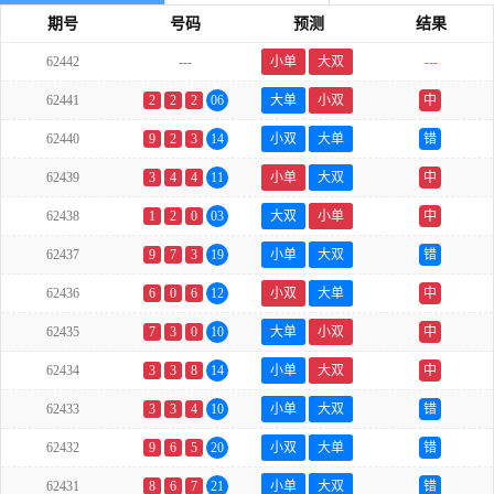
期号
号码
预测
结果
62442
---
小单
大双
---
62441
2
2
2
06
大单
小双
中
62440
9
2
3
14
小双
大单
错
62439
3
4
4
11
小单
大双
中
62438
1
2
0
03
大双
小单
中
62437
9
7
3
19
小单
大双
错
62436
6
0
6
12
小双
大单
中
62435
7
3
0
10
大单
小双
中
62434
3
3
8
14
小单
大双
中
62433
3
3
4
10
小单
大双
错
62432
9
6
5
20
小双
大单
错
62431
8
6
7
21
小单
大双
错