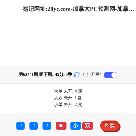
易记网址:28yc.com-加拿大PC预测网-加拿大pc在线预测结果|飞飞28加拿大在线预测_专注研究加拿大预测!
第
62441
期 距下期:
45
分
30
秒
广告开关：
大单
未开:
4
期
大双
未开:
1
期
小单
未开:
2
期
2
2
2
06
小
双
咪牌
+
+
=
-