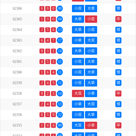
62366
0
9
0
09
小双
大单
错
62365
1
3
0
04
大单
小双
中
62364
2
5
6
13
大单
小双
错
62363
6
4
7
17
小单
大双
错
62362
9
3
2
14
大单
小双
错
62361
4
5
2
11
小双
大单
错
62360
1
6
4
11
小双
大单
错
62359
2
4
5
11
小双
大单
错
62358
9
2
3
14
大双
小单
中
62357
2
4
9
15
小单
大双
错
62356
8
5
9
22
小双
大单
错
62355
1
4
4
09
大双
小单
中