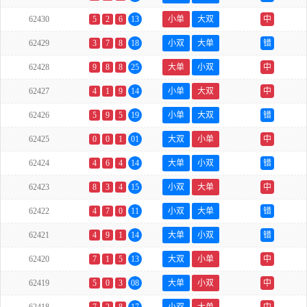
62430
5
2
6
13
小单
大双
中
62429
3
7
8
18
小双
大单
错
62428
9
8
8
25
大单
小双
中
62427
4
1
9
14
小单
大双
中
62426
5
9
5
19
小单
大双
错
62425
0
0
1
01
大双
小单
中
62424
4
6
4
14
大单
小双
错
62423
8
3
4
15
小双
大单
中
62422
4
7
0
11
小双
大单
错
62421
4
9
1
14
大单
小双
错
62420
7
1
5
13
大双
小单
中
62419
5
0
3
08
大单
小双
中