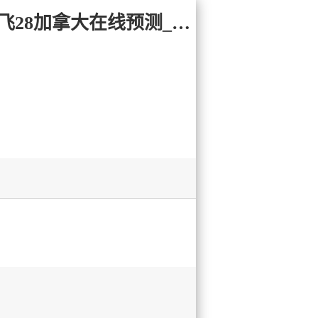
易记网址:28yc.com-加拿大PC预测网-加拿大pc在线预测结果|飞飞28加拿大在线预测_专注研究加拿大预测!