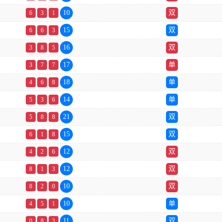
10
双
6
3
1
15
双
6
6
3
16
双
3
8
5
17
单
3
7
7
18
单
4
6
8
14
单
5
3
6
21
双
5
8
8
15
双
6
1
8
12
双
4
2
6
12
双
8
1
3
10
双
8
2
0
10
单
4
5
1
11
双
0
8
3