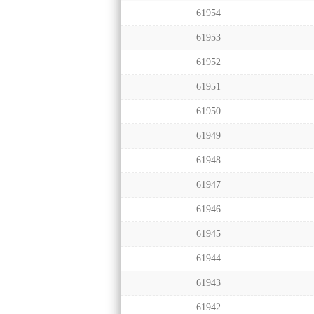
61954
61953
61952
61951
61950
61949
61948
61947
61946
61945
61944
61943
61942