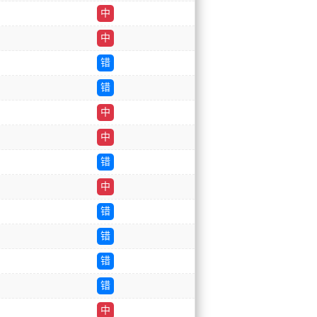
中
中
错
错
中
中
错
中
错
错
错
错
中