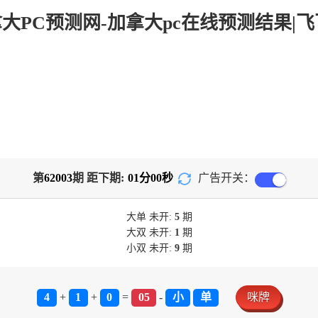
第
62003
期 距下期:
01
分
00
秒
广告开关：
大单
未开:
5
期
大双
未开:
1
期
小双
未开:
9
期
4
+
1
+
0
=
05
-
小
单
咪牌