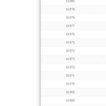
61980
61979
61978
61977
61976
61975
61974
61973
61972
61971
61970
61969
61968