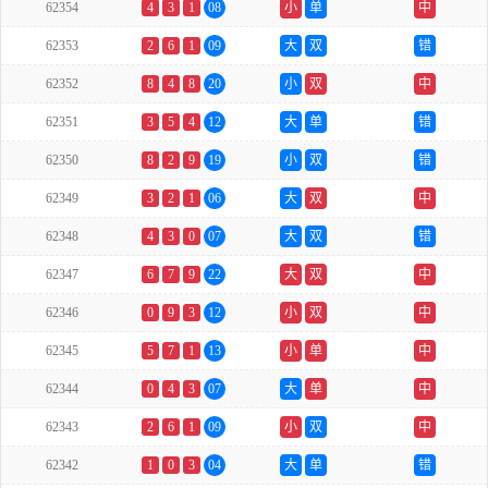
62354
4
3
1
08
小
单
中
62353
2
6
1
09
大
双
错
62352
8
4
8
20
小
双
中
62351
3
5
4
12
大
单
错
62350
8
2
9
19
小
双
错
62349
3
2
1
06
大
双
中
62348
4
3
0
07
大
双
错
62347
6
7
9
22
大
双
中
62346
0
9
3
12
小
双
中
62345
5
7
1
13
小
单
中
62344
0
4
3
07
大
单
中
62343
2
6
1
09
小
双
中
62342
1
0
3
04
大
单
错