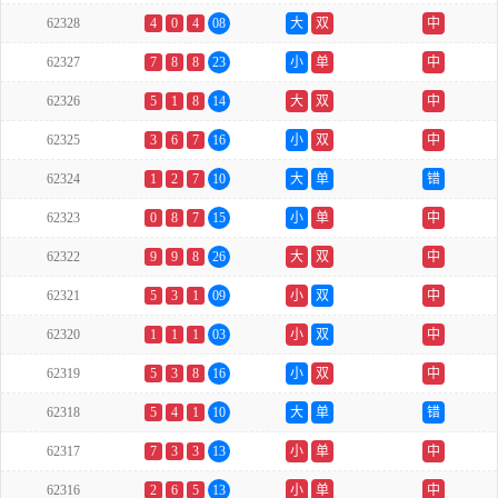
62328
4
0
4
08
大
双
中
62327
7
8
8
23
小
单
中
62326
5
1
8
14
大
双
中
62325
3
6
7
16
小
双
中
62324
1
2
7
10
大
单
错
62323
0
8
7
15
小
单
中
62322
9
9
8
26
大
双
中
62321
5
3
1
09
小
双
中
62320
1
1
1
03
小
双
中
62319
5
3
8
16
小
双
中
62318
5
4
1
10
大
单
错
62317
7
3
3
13
小
单
中
62316
2
6
5
13
小
单
中