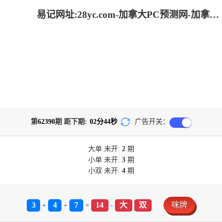
易记网址:28yc.com-加拿大PC预测网-加拿大pc在线预测结果|飞飞28加拿大在线预测_专注研究加拿大预测!
第
62390
期 距下期:
02
分
44
秒
广告开关：
大单
未开:
2
期
小单
未开:
3
期
小双
未开:
4
期
3
4
7
14
大
双
咪牌
+
+
=
-