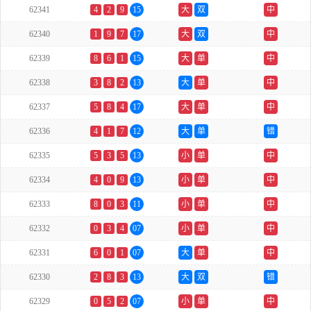
62341
4
2
9
15
大
双
中
62340
1
9
7
17
大
双
中
62339
8
6
1
15
大
单
中
62338
3
8
2
13
大
单
中
62337
5
8
4
17
大
单
中
62336
4
1
7
12
大
单
错
62335
5
3
5
13
小
单
中
62334
4
0
9
13
小
单
中
62333
8
0
3
11
小
单
中
62332
0
3
4
07
小
单
中
62331
6
0
1
07
大
单
中
62330
2
8
3
13
大
双
错
62329
0
5
2
07
小
单
中