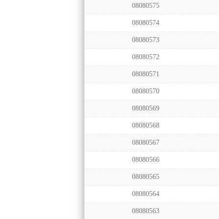
08080575
08080574
08080573
08080572
08080571
08080570
08080569
08080568
08080567
08080566
08080565
08080564
08080563