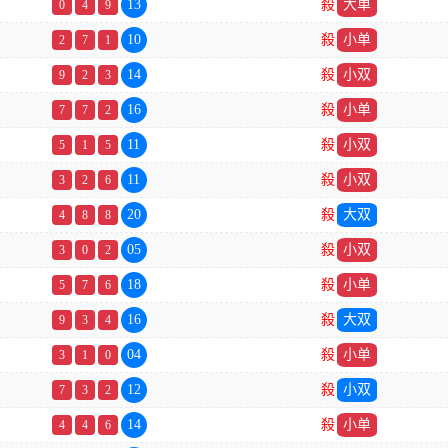
13
殺
大单
0
4
9
10
殺
小单
2
7
1
14
殺
小双
9
2
3
16
殺
小单
7
7
2
11
殺
小双
5
1
5
11
殺
小双
3
2
6
20
殺
大双
4
8
8
05
殺
小双
3
0
2
18
殺
小单
5
7
6
16
殺
大双
9
3
4
04
殺
小单
3
1
0
12
殺
小双
7
3
2
14
殺
小单
4
4
6