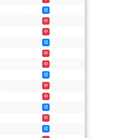
错
中
中
错
中
中
错
中
中
错
中
错